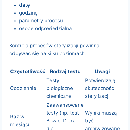
datę
godzinę
parametry procesu
osobę odpowiedzialną
Kontrola procesów sterylizacji powinna
odbywać się na kilku poziomach:
Częstotliwość
Rodzaj testu
Uwagi
Testy
Potwierdzają
Codziennie
biologiczne i
skuteczność
chemiczne
sterylizacji
Zaawansowane
testy (np. test
Wyniki muszą
Raz w
Bowie-Dicka
być
miesiącu
dla
archiwizowane