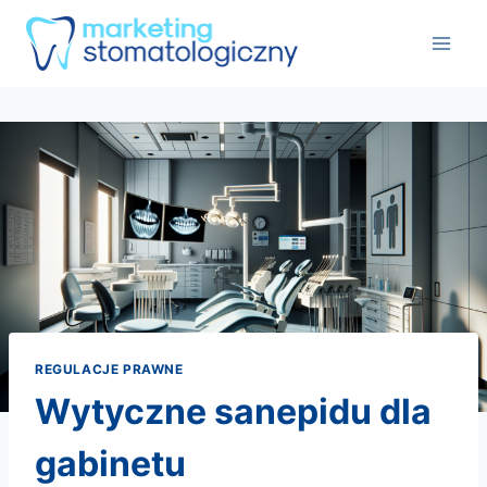
Przejdź
do
treści
REGULACJE PRAWNE
wytyczne sanepidu dla
gabinetu