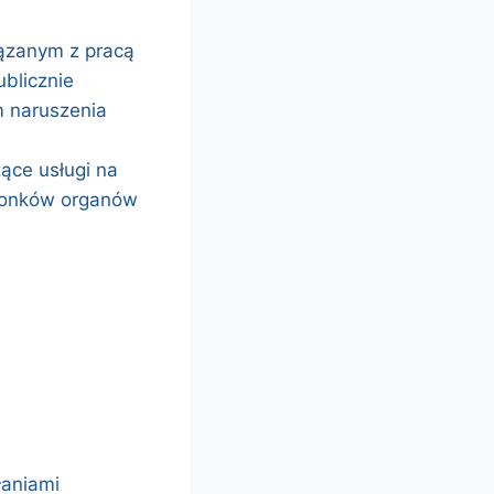
iązanym z pracą
ublicznie
m naruszenia
ące usługi na
złonków organów
łaniami