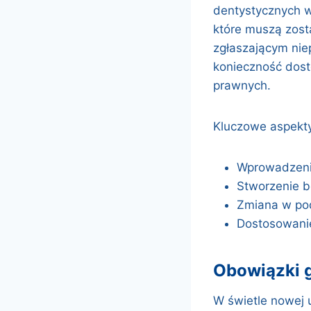
dentystycznych 
które muszą zos
zgłaszającym nie
konieczność dost
prawnych.
Kluczowe aspekty
Wprowadzeni
Stworzenie b
Zmiana w pod
Dostosowani
obowiązki
W świetle nowej 