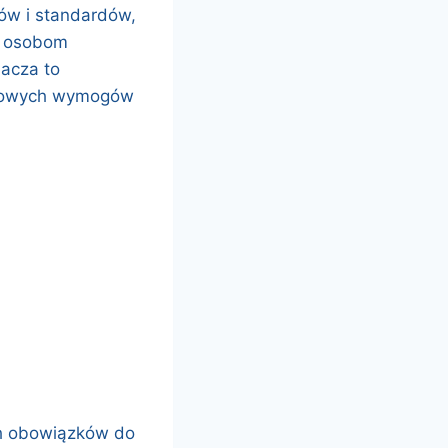
ów i standardów,
y osobom
nacza to
o nowych wymogów
ch obowiązków do