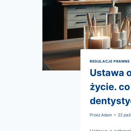
REGULACJE PRAWNE
ustawa o ochronie sygnalistów weszła w
życie. c
dentyst
Przez
Adam
22 paź