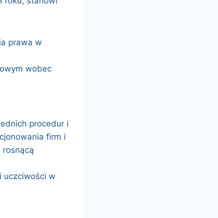
3 roku, stanowi
ia prawa w
etowym wobec
dnich procedur i
cjonowania firm i
a rosnącą
i uczciwości w