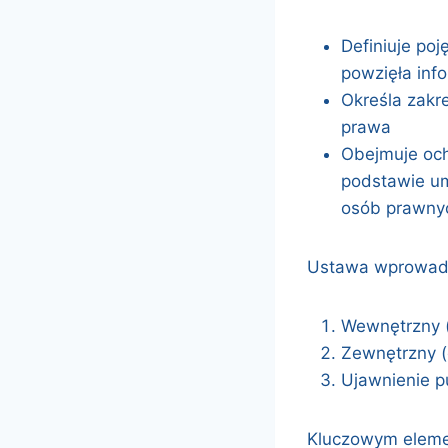
Definiuje poj
powzięła info
Określa zakr
prawa
Obejmuje och
podstawie um
osób prawny
Ustawa wprowadza
Wewnętrzny (
Zewnętrzny 
Ujawnienie p
Kluczowym elemen