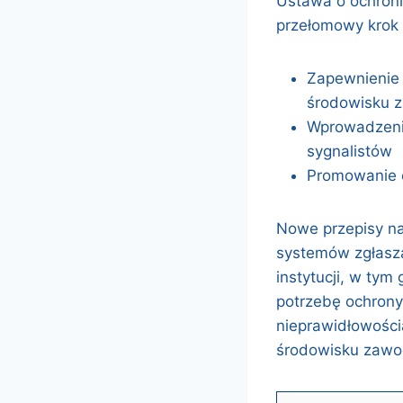
Ustawa o ochroni
przełomowy krok w
Zapewnienie
środowisku
Wprowadzeni
sygnalistów
Promowanie 
Nowe przepisy n
systemów zgłasza
instytucji, w ty
potrzebę ochrony
nieprawidłowościa
środowisku zaw