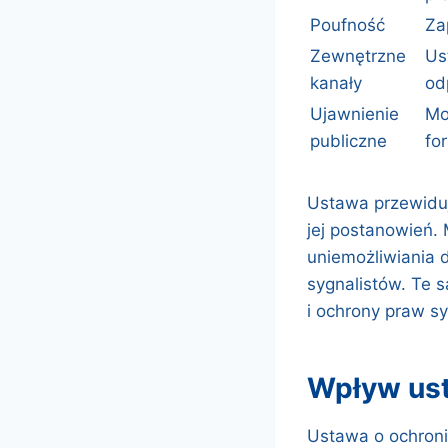
Poufność
Za
Zewnętrzne
Us
kanały
od
Ujawnienie
Mo
publiczne
fo
Ustawa przewiduj
jej postanowień.
uniemożliwiania 
sygnalistów. Te 
i ochrony praw sy
wpływ u
Ustawa o ochroni