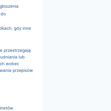
zgłoszenia
 do
dkach, gdy inne
e przestrzegają
udniania lub
ych wobec
owania przepisów
binetów