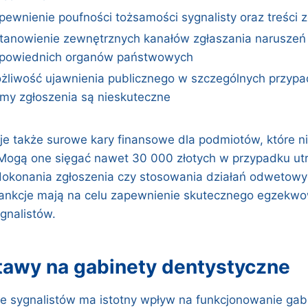
pewnienie poufności tożsamości sygnalisty oraz treści 
tanowienie zewnętrznych kanałów zgłaszania naruszeń
powiednich organów państwowych
żliwość ujawnienia publicznego w szczególnych przypa
rmy zgłoszenia są nieskuteczne
e także surowe kary finansowe dla podmiotów, które ni
 Mogą one sięgać nawet 30 000 złotych w przypadku utr
dokonania zgłoszenia czy stosowania działań odwetow
sankcje mają na celu zapewnienie skutecznego egzekw
gnalistów.
stawy na gabinety dentystyczne
e sygnalistów ma istotny wpływ na funkcjonowanie ga