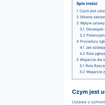
Spis treści
1
Czym jest usta
2
Główne założe
3
Wpływ ustawy 
3.1
Obowiązki
3.2
Potencjal
4
Procedury zgło
4.1
Jak działa
4.2
Rola zgłos
5
Wsparcie dla 
5.1
Rola Rzecz
5.2
Wsparcie z
czym jest 
Ustawa o ochronie