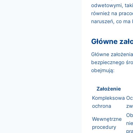
odwetowymi, taki
również na prac
naruszeń, co ma 
główne zał
Główne założenia
bezpiecznego śro
obejmują:
Założenie
Kompleksowa
Oc
ochrona
zw
Ob
Wewnętrzne
ni
procedury
pr