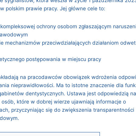
e sygnalistów, która weszła w życie 1 października 202
 polskim prawie pracy. Jej główne cele to:
 kompleksowej ochrony osobom zgłaszającym naruszen
 zawodowym
e mechanizmów przeciwdziałających działaniom odw
etycznego postępowania w miejscu pracy
akładają na pracodawców obowiązek wdrożenia odpowie
nia nieprawidłowości. Ma to istotne znaczenie dla funk
m gabinetów dentystycznych. Ustawa jest odpowiedzią n
 osób, które w dobrej wierze ujawniają informacje o
ch, przyczyniając się do zwiększenia transparentności 
odowym.