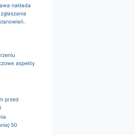
tawa nakłada
zgłaszania
stanowień.
rzeniu
uczowe aspekty
ym przed
i
nia
niej 50