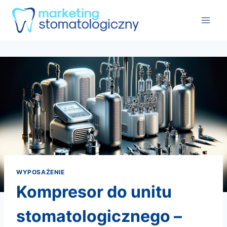
Przejdź
do
treści
WYPOSAŻENIE
kompresor do unitu
stomatologicznego –