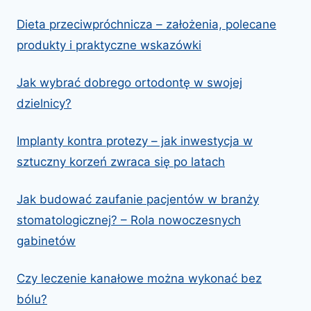
Dieta przeciwpróchnicza – założenia, polecane
produkty i praktyczne wskazówki
Jak wybrać dobrego ortodontę w swojej
dzielnicy?
Implanty kontra protezy – jak inwestycja w
sztuczny korzeń zwraca się po latach
Jak budować zaufanie pacjentów w branży
stomatologicznej? – Rola nowoczesnych
gabinetów
Czy leczenie kanałowe można wykonać bez
bólu?